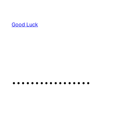
콘
텐
츠
Good Luck
로
바
로
가
기
……………..